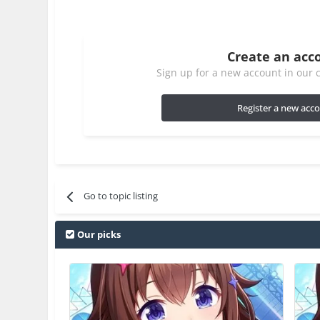
Create an acc
Sign up for a new account in our c
Register a new acc
Go to topic listing
Our picks