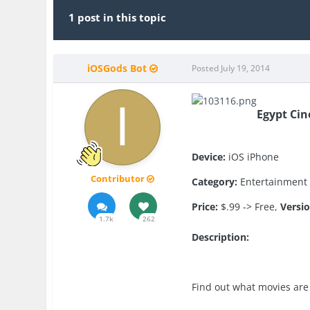
1 post in this topic
iOSGods Bot
Posted
July 19, 2014
Egypt Cin
Device:
iOS iPhone
Contributor
Category:
Entertainment
Price:
$.99 -> Free,
Versio
1.7k
262
Description:
Find out what movies are 