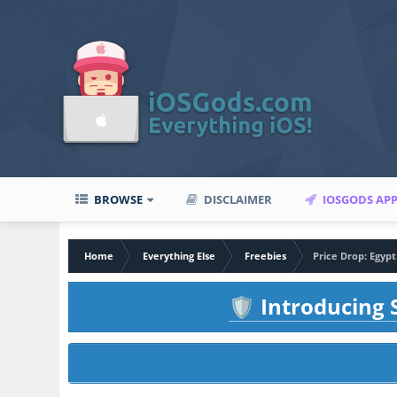
BROWSE
DISCLAIMER
IOSGODS AP
Home
Everything Else
Freebies
Price Drop: Egyp
Introducing S
🛡️