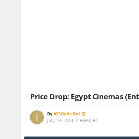
Price Drop: Egypt Cinemas (En
By
iOSGods Bot
July 19, 2014
in
Freebies