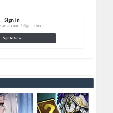
Sign in
 an account? Sign in here.
Sign In Now