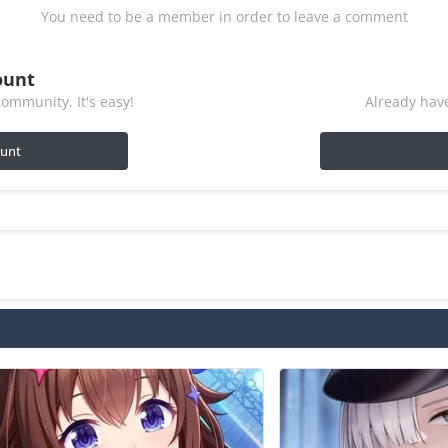
You need to be a member in order to leave a comment
ount
ommunity. It's easy!
Already have
ount