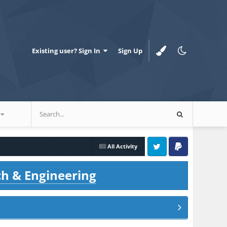
Existing user? Sign In
Sign Up
All Activity
Twitter
PayPal
ch & Engineering